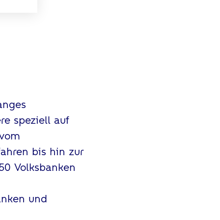
anges
e speziell auf
 vom
ahren bis hin zur
650 Volksbanken
anken und