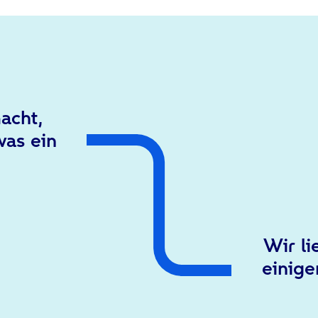
acht,
was ein
Wir li
einige