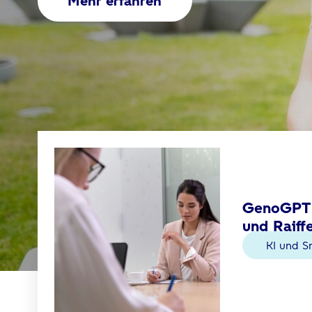
Mehr erfahren
GenoGPT U
und Raiff
KI und S